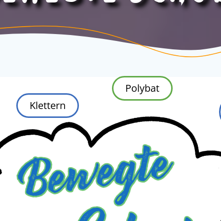
Polybat
Klettern