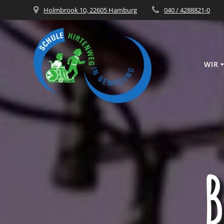
Holmbrook 10, 22605 Hamburg
040 / 4288821-0
WIR
B