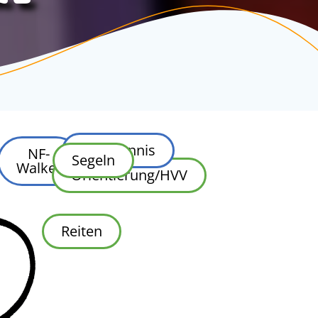
Tischtennis
NF-
Segeln
Walker
Orientierung/HVV
Reiten