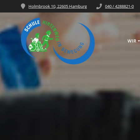
Holmbrook 10, 22605 Hamburg
040 / 4288821-0
WIR