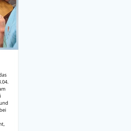
das
.04.
sam
i
 und
bei
t,