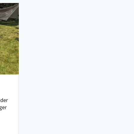
eder
ger