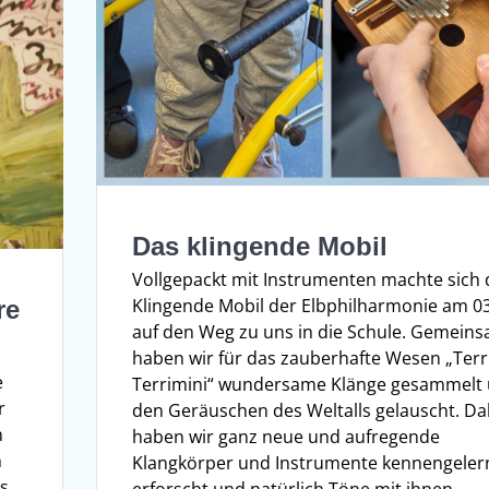
Das klingende Mobil
Vollgepackt mit Instrumenten machte sich 
Klingende Mobil der Elbphilharmonie am 03
re
auf den Weg zu uns in die Schule. Gemein
haben wir für das zauberhafte Wesen „Terr
e
Terrimini“ wundersame Klänge gesammelt
r
den Geräuschen des Weltalls gelauscht. Da
n
haben wir ganz neue und aufregende
n
Klangkörper und Instrumente kennengelern
rs
erforscht und natürlich Töne mit ihnen…