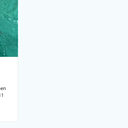
nen
11