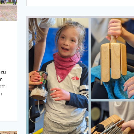
 zu
in
tt.
an